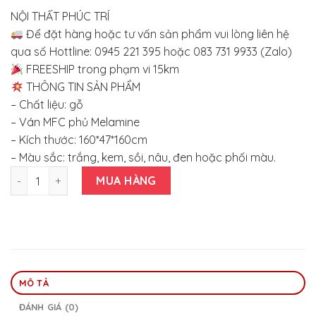
NỘI THẤT PHÚC TRÍ
Để đặt hàng hoặc tư vấn sản phẩm vui lòng liên hệ
qua số Hottline: 0945 221 395 hoặc 083 731 9933 (Zalo)
FREESHIP trong phạm vi 15km
THÔNG TIN SẢN PHẨM
– Chất liệu: gỗ
– Ván MFC phủ Melamine
– Kích thước: 160*47*160cm
– Màu sắc: trắng, kem, sồi, nâu, đen hoặc phối màu.
Tủ quần áo MFC ngang 160*160 số lượng
MUA HÀNG
MÔ TẢ
ĐÁNH GIÁ (0)