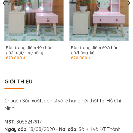
Bàn trang điểm 40 chân
Bàn trang điểm 60/chân
gỗ/trượt/ led/hồng
gỗ/hồng, kệ
870.000
₫
820.000
₫
GIỚI THIỆU
Chuyên Sản xuất, bán sỉ và lẻ hàng nội thất tại Hồ Chí
Minh
MST
: 8055247917
Ngày cấp:
18/08/2020 -
Nơi cấp:
Sở KH và ĐT Thành