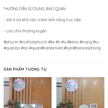
*HƯỚNG DẪN SỬ DỤNG, BẢO QUẢN
– Để ở nơi khô ráo, tránh ánh nắng trực tiếp
– Lau chùi thường xuyên
#phuctri #noithatphuctri #ke #ti #vi #ketivi #trang #tu
#quanao #ao #quan#banlamviec#ban#banvanphong
SẢN PHẨM TƯƠNG TỰ