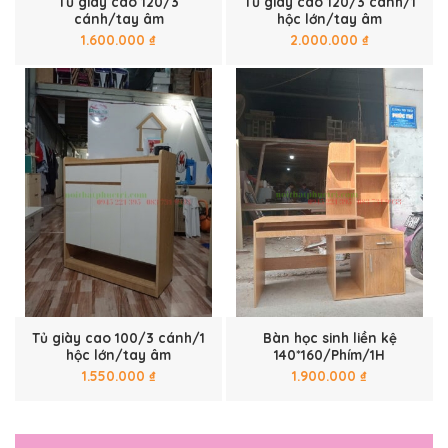
Tủ giày cao 120/3
Tủ giày cao 120/3 cánh/1
cánh/tay âm
hộc lớn/tay âm
1.600.000
₫
2.000.000
₫
Tủ giày cao 100/3 cánh/1
Bàn học sinh liền kệ
hộc lớn/tay âm
140*160/Phím/1H
1.550.000
₫
1.900.000
₫