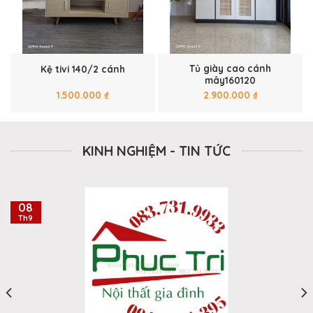
Tủ giày cao cánh
Kệ tivi 140/2 cánh
mây160120
1.500.000
₫
2.900.000
₫
KINH NGHIỆM - TIN TỨC
08
Th9