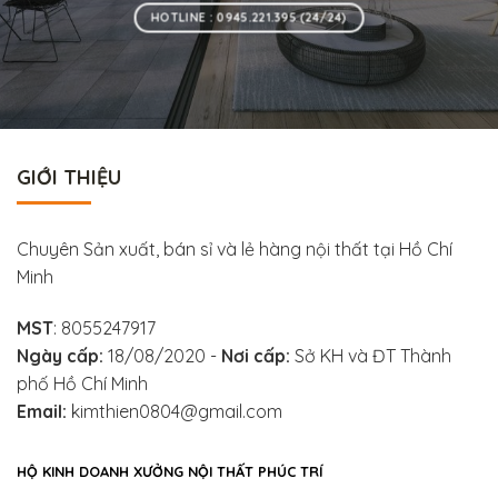
HOTLINE : 0945.221.395 (24/24)
GIỚI THIỆU
Chuyên Sản xuất, bán sỉ và lẻ hàng nội thất tại Hồ Chí
Minh
MST
: 8055247917
Ngày cấp:
18/08/2020 -
Nơi cấp:
Sở KH và ĐT Thành
phố Hồ Chí Minh
Email:
kimthien0804@gmail.com
HỘ KINH DOANH XƯỞNG NỘI THẤT PHÚC TRÍ