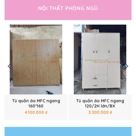
NỘI THẤT PHÒNG NGỦ
a
Tủ quần áo MFC ngang
Tủ quần áo MFC ngang
160*160
120/2H lớn/BX
4.100.000
₫
3.300.000
₫