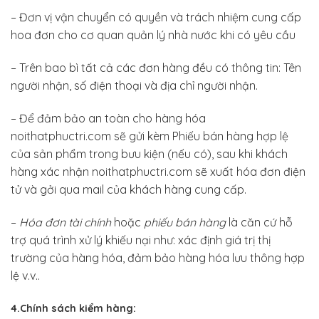
– Đơn vị vận chuyển có quyền và trách nhiệm cung cấp
hoa đơn cho cơ quan quản lý nhà nước khi có yêu cầu
– Trên bao bì tất cả các đơn hàng đều có thông tin: Tên
người nhận, số điện thoại và địa chỉ người nhận.
– Để đảm bảo an toàn cho hàng hóa
noithatphuctri.com sẽ gửi kèm Phiếu bán hàng hợp lệ
của sản phẩm trong bưu kiện (nếu có), sau khi khách
hàng xác nhận noithatphuctri.com sẽ xuất hóa đơn điện
tử và gởi qua mail của khách hàng cung cấp.
–
Hóa đơn tài chính
hoặc
phiếu bán hàng
là căn cứ hỗ
trợ quá trình xử lý khiếu nại như: xác định giá trị thị
trường của hàng hóa, đảm bảo hàng hóa lưu thông hợp
lệ v.v..
4.Chính sách kiểm hàng: