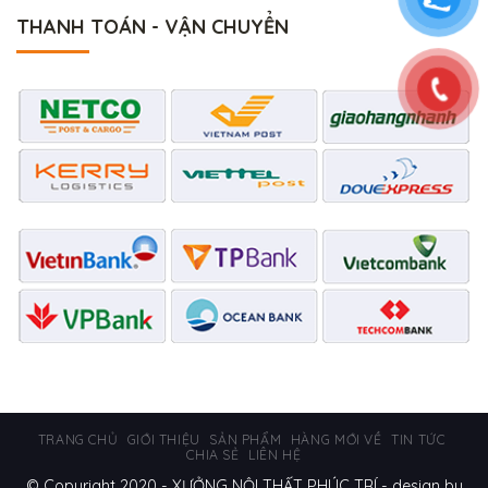
THANH TOÁN - VẬN CHUYỂN
TRANG CHỦ
GIỚI THIỆU
SẢN PHẨM
HÀNG MỚI VỀ
TIN TỨC
CHIA SẺ
LIÊN HỆ
© Copyright 2020 - XƯỞNG NỘI THẤT PHÚC TRÍ
- design by