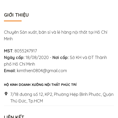
GIỚI THIỆU
Chuyên Sản xuất, bán sỉ và lẻ hàng nội thất tại Hồ Chí
Minh
MST
: 8055247917
Ngày cấp:
18/08/2020 -
Nơi cấp:
Sở KH và ĐT Thành
phố Hồ Chí Minh
Email:
kimthien0804@gmail.com
HỘ KINH DOANH XƯỞNG NỘI THẤT PHÚC TRÍ
7/18 đường số 12, KP2, Phường Hiệp Bình Phước, Quận
Thủ Đức, Tp.HCM
LIÊN KẾT