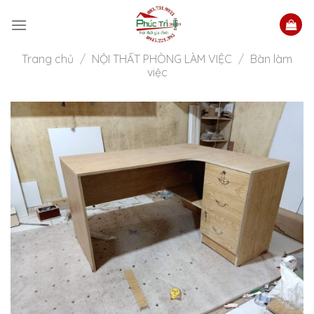
Skip
to
content
Trang chủ
/
NỘI THẤT PHÒNG LÀM VIỆC
/
Bàn làm
việc