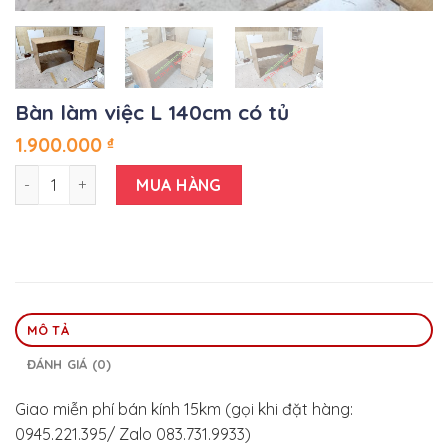
Bàn làm việc L 140cm có tủ
1.900.000
₫
Bàn làm việc L 140cm có tủ số lượng
MUA HÀNG
MÔ TẢ
ĐÁNH GIÁ (0)
Giao miễn phí bán kính 15km (gọi khi đặt hàng:
0945.221.395/ Zalo 083.731.9933)