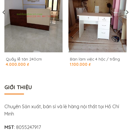
Quầy lễ tân 240cm
Bàn làm việc 4 hộc / trắng
4.000.000
₫
1.100.000
₫
GIỚI THIỆU
Chuyên Sản xuất, bán sỉ và lẻ hàng nội thất tại Hồ Chí
Minh
MST
: 8055247917